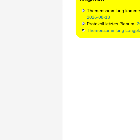
Themensammlung kommen
2026-08-13
Protokoll letztes Plenum:
2
Themensammlung Langpl