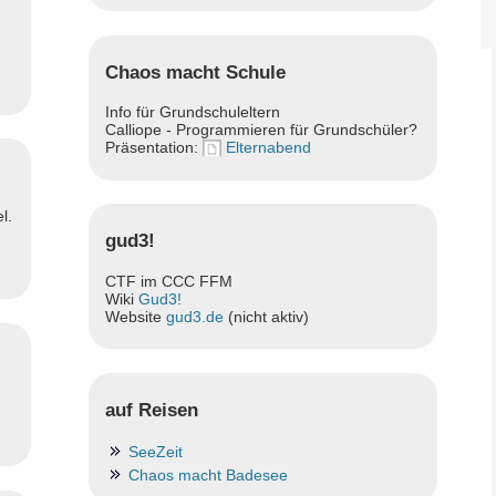
Chaos macht Schule
Info für Grundschuleltern
Calliope - Programmieren für Grundschüler?
Präsentation:
Elternabend
l.
gud3!
CTF im CCC FFM
Wiki
Gud3!
Website
gud3.de
(nicht aktiv)
…
auf Reisen
SeeZeit
Chaos macht Badesee