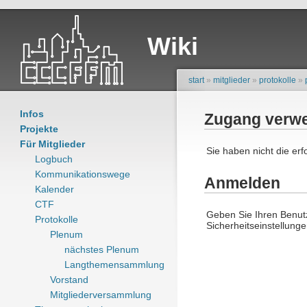
Wiki
start
»
mitglieder
»
protokolle
»
Infos
Zugang verwe
Projekte
Für Mitglieder
Sie haben nicht die er
Logbuch
Kommunikationswege
Anmelden
Kalender
CTF
Geben Sie Ihren Benutz
Protokolle
Sicherheitseinstellung
Plenum
nächstes Plenum
Langthemensammlung
Vorstand
Mitgliederversammlung