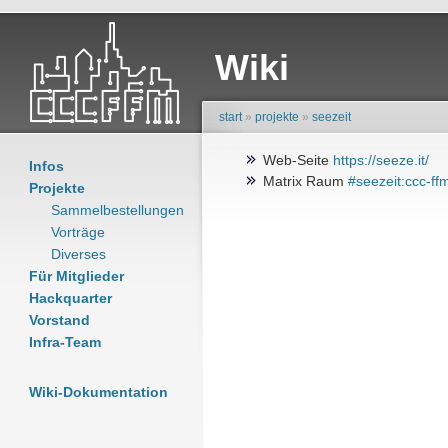
Wiki
start
»
projekte
»
seezeit
Web-Seite
https://seeze.it/
Infos
Matrix Raum
#seezeit:ccc-ff
Projekte
Sammelbestellungen
Vorträge
Diverses
Für Mitglieder
Hackquarter
Vorstand
Infra-Team
Wiki-Dokumentation