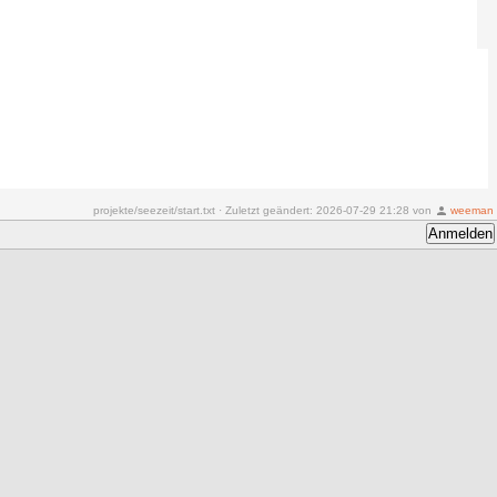
projekte/seezeit/start.txt
· Zuletzt geändert:
2026-07-29 21:28
von
weeman
Anmelden