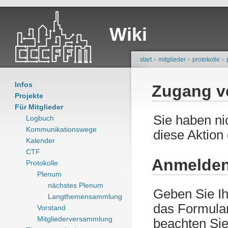
Wiki
start
»
mitglieder
»
protokolle
»
Infos
Zugang v
Projekte
Für Mitglieder
Sie haben ni
Logbuch
Kommunikationswege
diese Aktion
Kalender
CTF
Anmelde
Protokolle
Plenum
nächstes Plenum
Geben Sie Ih
Langthemensammlung
das Formular
Vorstand
Mitgliederversammlung
beachten Sie