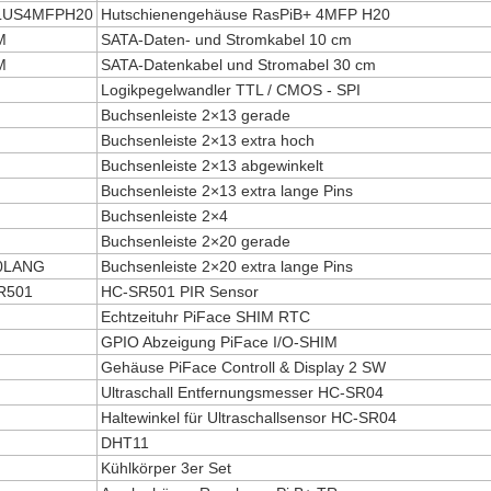
LUS4MFPH20
Hutschienengehäuse RasPiB+ 4MFP H20
M
SATA-Daten- und Stromkabel 10 cm
M
SATA-Datenkabel und Stromabel 30 cm
Logikpegelwandler TTL / CMOS - SPI
Buchsenleiste 2×13 gerade
Buchsenleiste 2×13 extra hoch
Buchsenleiste 2×13 abgewinkelt
Buchsenleiste 2×13 extra lange Pins
Buchsenleiste 2×4
Buchsenleiste 2×20 gerade
0LANG
Buchsenleiste 2×20 extra lange Pins
R501
HC-SR501 PIR Sensor
Echtzeituhr PiFace SHIM RTC
GPIO Abzeigung PiFace I/O-SHIM
Gehäuse PiFace Controll & Display 2 SW
Ultraschall Entfernungsmesser HC-SR04
Haltewinkel für Ultraschallsensor HC-SR04
DHT11
Kühlkörper 3er Set