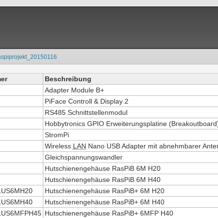
aspiprojekt_20150116
er
Beschreibung
Adapter Module B+
PiFace Controll & Display 2
RS485 Schnittstellenmodul
Hobbytronics GPIO Erweiterungsplatine (Breakoutboard)
StromPi
Wireless
LAN
Nano USB Adapter mit abnehmbarer Ante
Gleichspannungswandler
Hutschienengehäuse RasPiB 6M H20
Hutschienengehäuse RasPiB 6M H40
LUS6MH20
Hutschienengehäuse RasPiB+ 6M H20
LUS6MH40
Hutschienengehäuse RasPiB+ 6M H40
LUS6MFPH45
Hutschienengehäuse RasPiB+ 6MFP H40