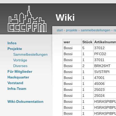
Wiki
start
»
projekte
»
sammelbestellungen
»
r
wer
Stück
Artikelnumm
Infos
Bossi
5
37012
Projekte
Bossi
1
PFCD2
Sammelbestellungen
Bossi
1
37011
Vorträge
Diverses
Bossi
2
BRK26HT
Für Mitglieder
Bossi
1
SVSTRPI
Hackquarter
Bossi
1
47001
Vorstand
Bossi
1
45006
Infra-Team
Bossi
1
25023
Bossi
1
25024
Wiki-Dokumentation
Bossi
1
HSRASPIBP
Bossi
1
HSRASPIBP
Bossi
1
HSRASPIBP