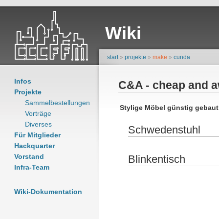
Wiki
start
»
projekte
»
make
»
cunda
Infos
C&A - cheap and 
Projekte
Sammelbestellungen
Stylige Möbel günstig gebaut
Vorträge
Diverses
Schwedenstuhl
Für Mitglieder
Hackquarter
Vorstand
Blinkentisch
Infra-Team
Wiki-Dokumentation