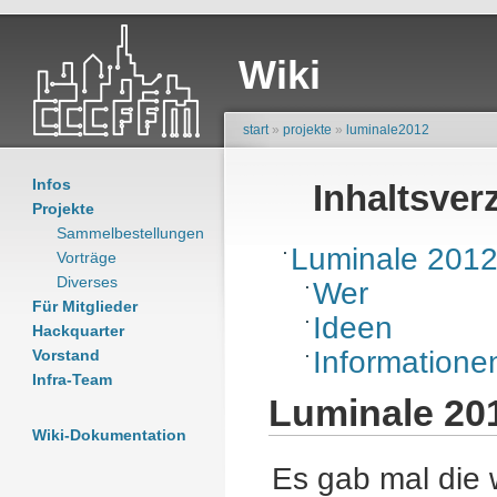
Wiki
start
»
projekte
»
luminale2012
Infos
Inhaltsver
Projekte
Sammelbestellungen
Luminale 201
Vorträge
Diverses
Wer
Für Mitglieder
Ideen
Hackquarter
Informatione
Vorstand
Infra-Team
Luminale 20
Wiki-Dokumentation
Es gab mal die 