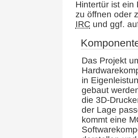
Hintertür ist e
zu öffnen oder 
IRC
und ggf. a
Komponent
Das Projekt u
Hardwarekomp
in Eigenleistu
gebaut werden
die 3D-Drucker
der Lage pas
kommt eine M
Softwarekompo