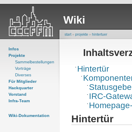
Wiki
start
»
projekte
»
hintertuer
Infos
Inhaltsver
Projekte
Sammelbestellungen
Hintertür
Vorträge
Diverses
Komponente
Für Mitglieder
Statusgebe
Hackquarter
IRC-Gatew
Vorstand
Infra-Team
Homepage-
Wiki-Dokumentation
Hintertür