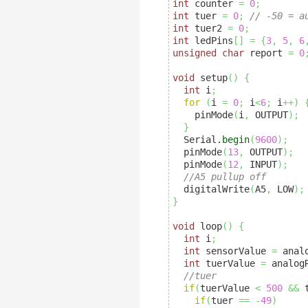
int
 counter 
=
0
;
int
 tuer 
=
0
;
// -50 = a
int
 tuer2 
=
0
;
int
 ledPins
[
]
=
{
3
,
5
,
6
unsigned
char
 report 
=
0
void
 setup
(
)
{
int
 i
;
for
(
i 
=
0
;
 i
<
6
;
 i
++
)
    pinMode
(
i
,
 OUTPUT
)
;
}
  Serial.
begin
(
9600
)
;
  pinMode
(
13
,
 OUTPUT
)
;
  pinMode
(
12
,
 INPUT
)
;
//A5 pullup off
  digitalWrite
(
A5
,
 LOW
)
;
}
void
 loop
(
)
{
int
 i
;
int
 sensorValue 
=
 anal
int
 tuerValue 
=
 analog
//tuer
if
(
tuerValue 
<
500
&&
 
if
(
tuer 
==
-
49
)