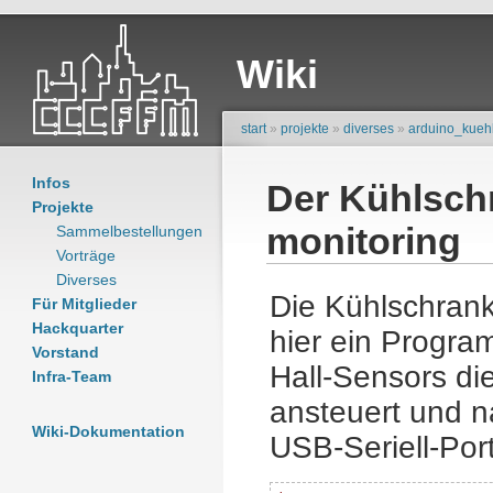
Wiki
start
»
projekte
»
diverses
»
arduino_kueh
Infos
Der Kühlsch
Projekte
monitoring
Sammelbestellungen
Vorträge
Diverses
Die Kühlschrankt
Für Mitglieder
Hackquarter
hier ein Program
Vorstand
Hall-Sensors di
Infra-Team
ansteuert und 
Wiki-Dokumentation
USB-Seriell-Por