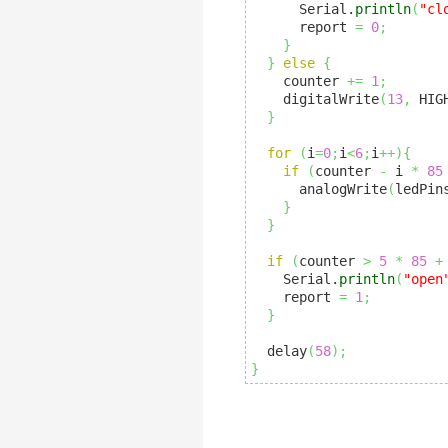
      Serial.
println
(
"cl
      report 
=
0
;
}
}
else
{
    counter 
+=
1
;
    digitalWrite
(
13
,
 HIG
}
for
(
i
=
0
;
i
<
6
;
i
++
)
{
if
(
counter 
-
 i 
*
85
      analogWrite
(
ledPin
}
}
if
(
counter 
>
5
*
85
+
    Serial.
println
(
"open
    report 
=
1
;
}
  delay
(
58
)
;
}