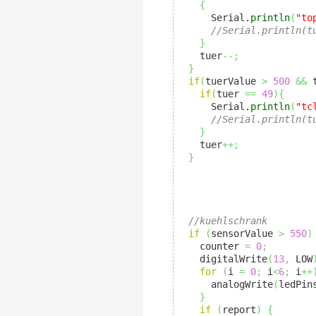
{
      Serial.
println
(
"to
//Serial.println(t
}
    tuer
--;
}
if
(
tuerValue 
>
500
&&
 
if
(
tuer 
==
49
)
{
      Serial.
println
(
"tc
//Serial.println(t
}
    tuer
++;
}
//kuehlschrank
if
(
sensorValue 
>
550
)
    counter 
=
0
;
    digitalWrite
(
13
,
 LOW
for
(
i 
=
0
;
 i
<
6
;
 i
++
      analogWrite
(
ledPin
}
if
(
report
)
{