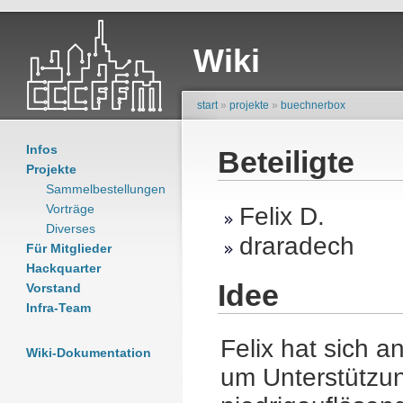
Wiki
start
»
projekte
»
buechnerbox
Infos
Beteiligte
Projekte
Sammelbestellungen
Vorträge
Felix D.
Diverses
draradech
Für Mitglieder
Hackquarter
Idee
Vorstand
Infra-Team
Felix hat sich 
Wiki-Dokumentation
um Unterstützung