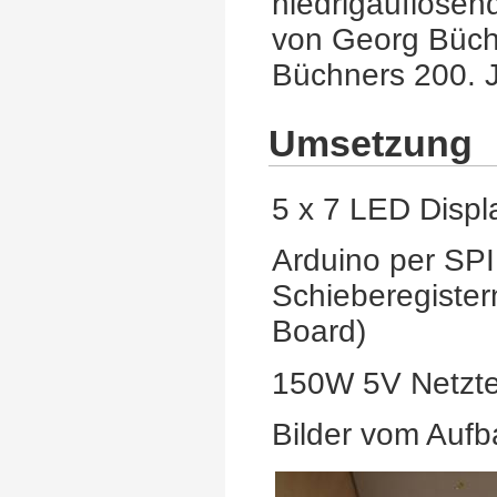
niedrigauflösen
von Georg Büch
Büchners 200. 
Umsetzung
5 x 7 LED Disp
Arduino per SPI 
Schieberegiste
Board)
150W 5V Netztei
Bilder vom Aufb